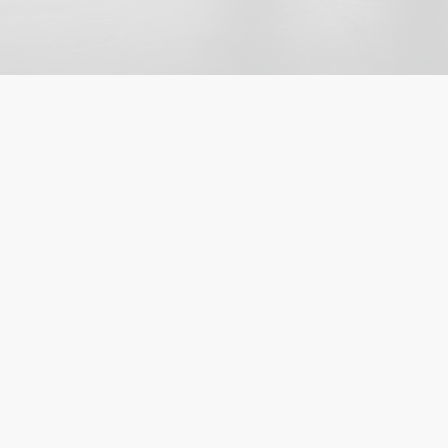
Fb
Tw
Ln