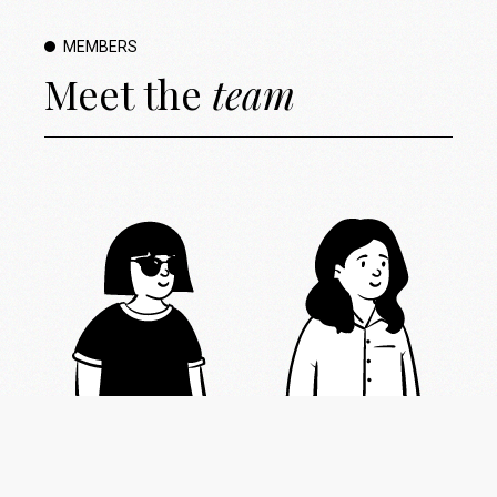
MEMBERS
Meet the
team
K
Song HAN
Marie AHN
A