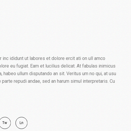
nc ididunt ut labores et dolore ercit ati on ull amco
 dolore eu fugiat. Eam et lucilius delicat. At fabulas inimicus
, habeo ullum disputando an sit. Veritus um no qui, at usu
 parte repudi andae, sed an harum simul interpretaris. Cu
Tw
Ln