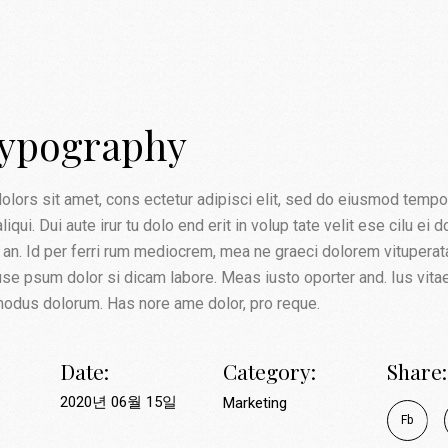
typography
ors sit amet, cons ectetur adipisci elit, sed do eiusmod tempor i
aliqui. Dui aute irur tu dolo end erit in volup tate velit ese cilu ei
 an. Id per ferri rum mediocrem, mea ne graeci dolorem vituperata
use psum dolor si dicam labore. Meas iusto oporter and. Ius vitae
modus dolorum. Has nore ame dolor, pro reque.
Date:
Category:
Share:
2020년 06월 15일
Marketing
Fb