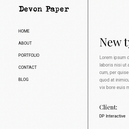
HOME
New 
ABOUT
PORTFOLIO
Lorem ipsum dol
laboris nisi ut 
CONTACT
cum, per quise
BLOG
quod at inimic
vix bore euis 
Client:
DP Interactive