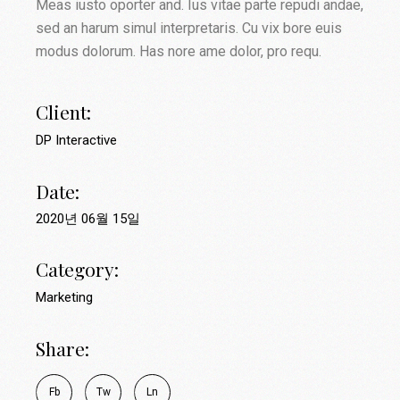
Meas iusto oporter and. Ius vitae parte repudi andae,
sed an harum simul interpretaris. Cu vix bore euis
modus dolorum. Has nore ame dolor, pro requ.
Client:
DP Interactive
Date:
2020년 06월 15일
Category:
Marketing
Share:
Fb
Tw
Ln